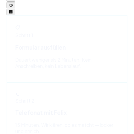
🤝
🏢
📋
Schritt
1
Formular ausfüllen
Dauert weniger als 2 Minuten. Kein
Anschreiben, kein Lebenslauf.
📞
Schritt
2
Telefonat mit Felix
15 Minuten. Wir klären, ob es matcht — locker
und ehrlich.