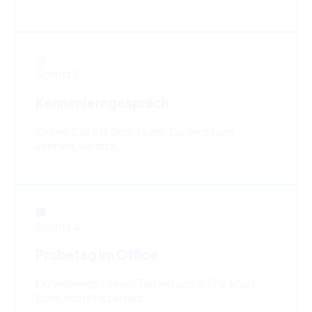
🤝
Schritt
3
Kennenlerngespräch
Online Call mit dem Team. Du lernst uns
kennen, wir dich.
🏢
Schritt
4
Probetag im Office
Du verbringst einen Tag mit uns in Frankfurt.
Echt, nicht inszeniert.