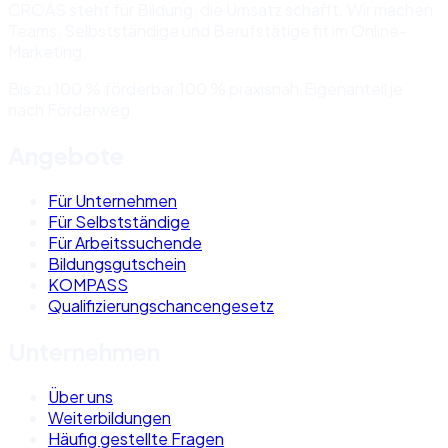
CROAS steht für Bildung, die Umsatz schafft. Wir machen
Teams, Selbstständige und Berufstätige fit im Online-
Marketing.
Bis zu 100 % förderbar.
100 % praxisnah.
Eigenanteil je
nach Förderweg.
Angebote
Für Unternehmen
Für Selbstständige
Für Arbeitssuchende
Bildungsgutschein
KOMPASS
Qualifizierungschancengesetz
Unternehmen
Über uns
Weiterbildungen
Häufig gestellte Fragen