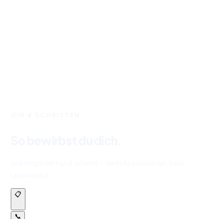
IN 4 SCHRITTEN
So bewirbst du dich.
Unkompliziert und schnell — kein Anschreiben, kein
Lebenslauf.
📋
📞