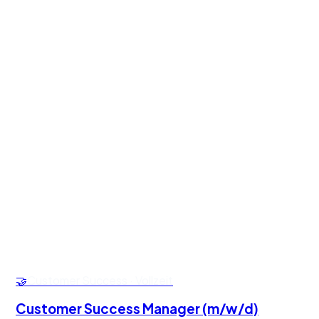
Erste Erfahrung im (Vertriebs-)Assistenzbereich hilft,
wichtiger sind Organisationstalent, Sorgfalt und eine
angenehme Kommunikation.
Gibt es Aufstiegsmöglichkeiten?
+
Absolut. Der Weg zum SDR oder Account Executive ist
klar definiert — viele unserer Closer kommen aus dem
Innendienst.
🤝
Customer Success
·
Vollzeit