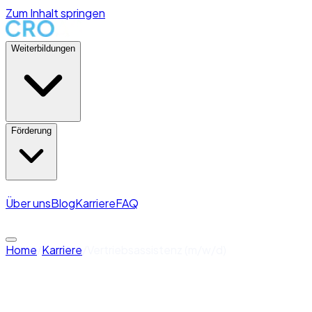
Zum Inhalt springen
Weiterbildungen
Förderung
Über uns
Blog
Karriere
FAQ
Kontakt aufnehmen →
Home
/
Karriere
/
Vertriebsassistenz (m/w/d)