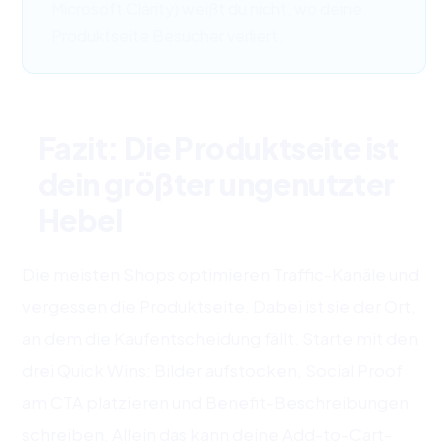
Microsoft Clarity) weißt du nicht, wo deine
Produktseite Besucher verliert.
Fazit: Die Produktseite ist
dein größter ungenutzter
Hebel
Die meisten Shops optimieren Traffic-Kanäle und
vergessen die Produktseite. Dabei ist sie der Ort,
an dem die Kaufentscheidung fällt. Starte mit den
drei Quick Wins: Bilder aufstocken, Social Proof
am CTA platzieren und Benefit-Beschreibungen
schreiben. Allein das kann deine Add-to-Cart-