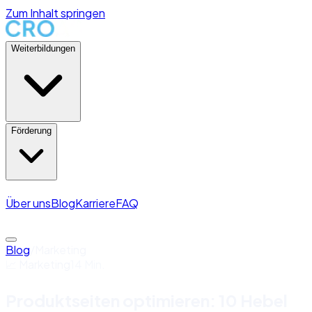
Zum Inhalt springen
Weiterbildungen
Förderung
Über uns
Blog
Karriere
FAQ
Kontakt aufnehmen →
Blog
/
Marketing
📈
Marketing
14 Min.
Produktseiten optimieren: 10 Hebel