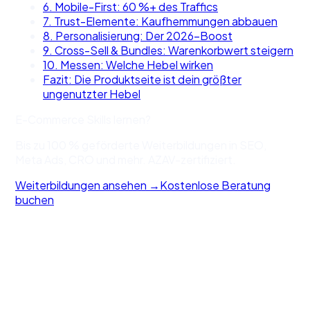
6. Mobile-First: 60 %+ des Traffics
7. Trust-Elemente: Kaufhemmungen abbauen
8. Personalisierung: Der 2026-Boost
9. Cross-Sell & Bundles: Warenkorbwert steigern
10. Messen: Welche Hebel wirken
Fazit: Die Produktseite ist dein größter
ungenutzter Hebel
E-Commerce Skills lernen?
Bis zu 100 % geförderte Weiterbildungen in SEO,
Meta Ads, CRO und mehr. AZAV-zertifiziert.
Weiterbildungen ansehen →
Kostenlose Beratung
buchen