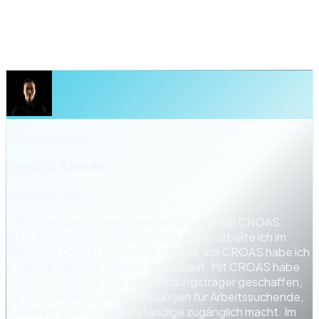
erreichbar sein. Ein Sticky Button der beim Scrollen
sichtbar bleibt reduziert die Reibung erheblich —
besonders bei langen Produktseiten mit vielen Details
und Reviews.
Über den Autor
Hendrik Kehres
Geschäftsführer
Ich bin Hendrik Kehres, Geschäftsführer der CROAS
Education GmbH. Seit über zehn Jahren arbeite ich im
SEO- und Online-Marketing-Umfeld; vor CROAS habe ich
eigenständig eine Agentur aufgebaut. Mit CROAS habe
ich einen AZAV-zertifizierten Bildungsträger geschaffen,
der E-Commerce-Weiterbildungen für Arbeitssuchende,
Beschäftigte und Selbstständige zugänglich macht. Im