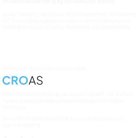
einem unserer Experten beraten.
Du bist unsicher, ob du oder dein Unternehmen förderfähig
ist? Unsere Bildungsberater stehen dir mit Erfahrung und
klaren Antworten zur Seite – kostenlos und unverbindlich.
Kostenloses Beratungsgespräch →
15 Minuten. Kostenlos. Unverbindlich.
CROAS steht für Bildung, die Umsatz schafft. Wir machen
Teams, Selbstständige und Berufstätige fit im Online-
Marketing.
Bis zu 100 % förderbar.
100 % praxisnah.
Eigenanteil je
nach Förderweg.