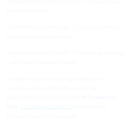
"Wasserdichtes Obermaterial" | "Trockene Füße
bei jedem Wetter"
"500ml Fassungsvermögen" | "Genug für deinen
Kaffee bis zum Nachmittag"
"Lithium-Akku, 4.000 mAh" | "Hält den ganzen Tag
— auch bei intensiver Nutzung"
In unseren Tests bringt die Umstellung von
Feature-Listen auf Benefit-orientierte
Beschreibungen im Schnitt
+15 % Conversion
Rate
.
KI-Tools wie ChatGPT
können diesen
Prozess massiv beschleunigen.