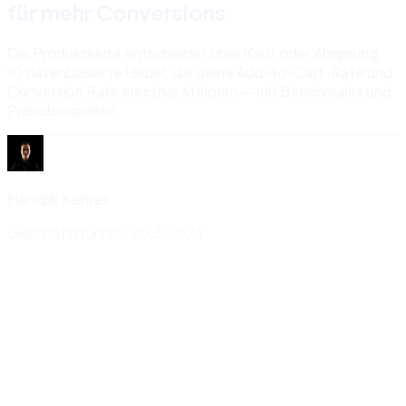
für mehr Conversions
Die Produktseite entscheidet über Kauf oder Absprung.
10 datenbasierte Hebel, die deine Add-to-Cart-Rate und
Conversion Rate messbar steigern — mit Benchmarks und
Praxisbeispielen.
Hendrik Kehres
Geschäftsführer
·
20.3.2026
→