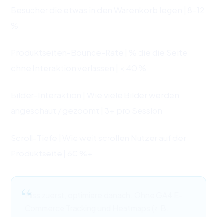
Besucher die etwas in den Warenkorb legen | 8–12
%
Produktseiten-Bounce-Rate | % die die Seite
ohne Interaktion verlassen | < 40 %
Bilder-Interaktion | Wie viele Bilder werden
angeschaut / gezoomt | 3+ pro Session
Scroll-Tiefe | Wie weit scrollen Nutzer auf der
Produktseite | 60 %+
Miss zuerst, optimiere danach. Ohne
GA4 E-
Commerce Tracking
und Heatmaps (z.B.