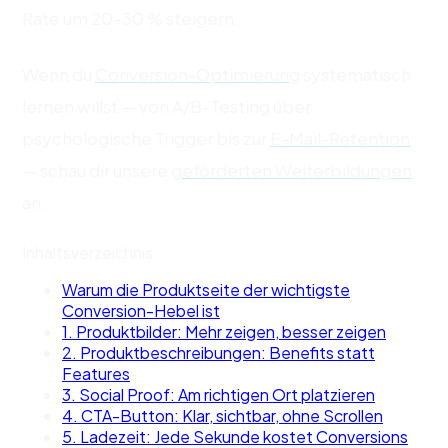
Rate um 20–30 % steigern.
Wenn du
Conversion-Optimierung
systematisch
lernen willst — von A/B-Testing über
psychologische Trigger bis zur
E-Mail-Retention
— schau dir unsere
geförderten Weiterbildungen
an.
Inhaltsverzeichnis
Warum die Produktseite der wichtigste
Conversion-Hebel ist
1. Produktbilder: Mehr zeigen, besser zeigen
2. Produktbeschreibungen: Benefits statt
Features
3. Social Proof: Am richtigen Ort platzieren
4. CTA-Button: Klar, sichtbar, ohne Scrollen
5. Ladezeit: Jede Sekunde kostet Conversions